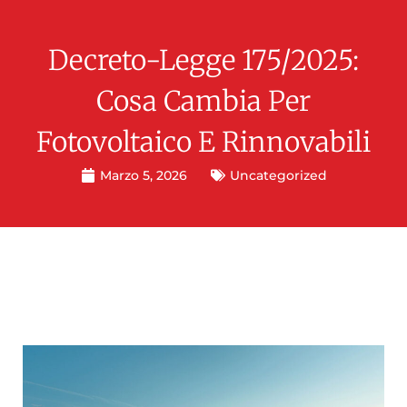
Decreto-Legge 175/2025:
Cosa Cambia Per
Fotovoltaico E Rinnovabili
Marzo 5, 2026
Uncategorized