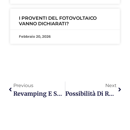
I PROVENTI DEL FOTOVOLTAICO
VANNO DICHIARATI?
Febbraio 20, 2026
Previous
Next
Revamping E Sostituzione Inverter Negli Impianti In Conto Energia
Possibilità Di Revamping/repowering (fino A Quanta Potenza/producibilità In Più?) E Possibilità Di Vendere L’energia Sul Mercato